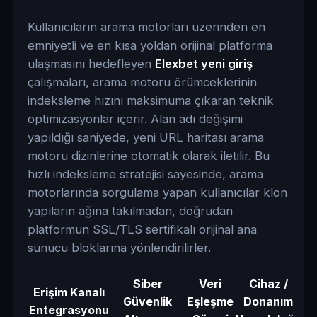
Kullanıcıların arama motorları üzerinden en
emniyetli ve en kısa yoldan orijinal platforma
ulaşmasını hedefleyen
Elexbet yeni giriş
çalışmaları, arama motoru örümceklerinin
indeksleme hızını maksimuma çıkaran teknik
optimizasyonlar içerir. Alan adı değişimi
yapıldığı saniyede, yeni URL haritası arama
motoru dizinlerine otomatik olarak iletilir. Bu
hızlı indeksleme stratejisi sayesinde, arama
motorlarında sorgulama yapan kullanıcılar klon
yapıların ağına takılmadan, doğrudan
platformun SSL/TLS sertifikalı orijinal ana
sunucu bloklarına yönlendirilirler.
Siber
Veri
Cihaz /
Erişim Kanalı
Güvenlik
Eşleşme
Donanım
Entegrasyonu