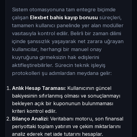
Sistem otomasyonuna tam entegre biçimde
çalışan
Elexbet bahis kayıp bonusu
süreçleri,
tamamen kullanıcı panelinde yer alan modüller
vasıtasıyla kontrol edilir. Belirli bir zaman dilimi
içinde şanssızlık yaşayarak net zarara uğrayan
kullanıcılar, herhangi bir manuel onay
kuyruğuna girmeksizin hak edişlerini
aktifleştirebilirler. Sürecin teknik işleyiş
protokolleri şu adımlardan meydana gelir:
Anlık Hesap Taraması:
Kullanıcının güncel
bakiyesinin sıfırlanmış olması ve sonuçlanmayı
bekleyen açık bir kuponunun bulunmaması
kriteri kontrol edilir.
Bilanço Analizi:
Veritabanı motoru, son finansal
periyottaki toplam yatırım ve çekim miktarlarını
analiz ederek net iade tutarını hesaplar.