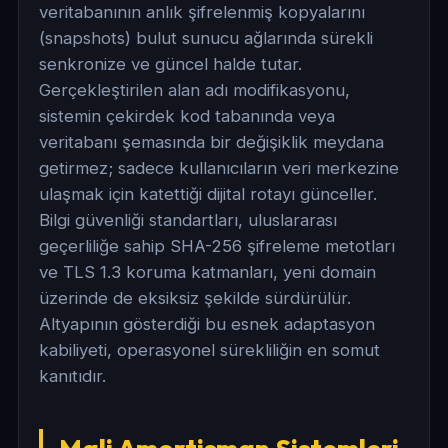
veritabanının anlık şifrelenmiş kopyalarını
(snapshots) bulut sunucu ağlarında sürekli
senkronize ve güncel halde tutar.
Gerçekleştirilen alan adı modifikasyonu,
sistemin çekirdek kod tabanında veya
veritabanı şemasında bir değişiklik meydana
getirmez; sadece kullanıcıların veri merkezine
ulaşmak için katettiği dijital rotayı günceller.
Bilgi güvenliği standartları, uluslararası
geçerliliğe sahip SHA-256 şifreleme metotları
ve TLS 1.3 koruma katmanları, yeni domain
üzerinde de eksiksiz şekilde sürdürülür.
Altyapının gösterdiği bu esnek adaptasyon
kabiliyeti, operasyonel sürekliliğin en somut
kanıtıdır.