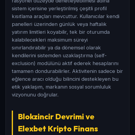
rasyonel düzeyde denetleyebilmesi adına
sistem içerisine yerleştirilmiş çeşitli profil
kısıtlama araçları mevcuttur. Kullanıcılar kendi
panelleri üzerinden günlük veya haftalık
yatırım limitleri koyabilir, tek bir oturumda
kalabilecekleri maksimum süreyi
sınırlandırabilir ya da dönemsel olarak
kendilerini sistemden uzaklaştırma (self-
exclusion) modülünü aktif ederek hesaplarını
tamamen dondurabilirler. Aktivitenin sadece bir
eğlence aracı olduğu bilincini destekleyen bu
etik yaklaşım, markanın sosyal sorumluluk
vizyonunu doğrular.
Blokzincir Devrimi ve
Elexbet Kripto Finans