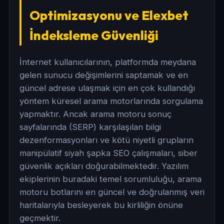
Optimizasyonu ve Elexbet
İndeksleme Güvenliği
İnternet kullanıcılarının, platformda meydana
gelen sunucu değişimlerini saptamak ve en
güncel adrese ulaşmak için en çok kullandığı
yöntem küresel arama motorlarında sorgulama
yapmaktır. Ancak arama motoru sonuç
sayfalarında (SERP) karşılaşılan bilgi
dezenformasyonları ve kötü niyetli grupların
manipülatif siyah şapka SEO çalışmaları, siber
güvenlik açıkları doğurabilmektedir. Yazılım
ekiplerinin buradaki temel sorumluluğu, arama
motoru botlarını en güncel ve doğrulanmış veri
haritalarıyla besleyerek bu kirliliğin önüne
geçmektir.