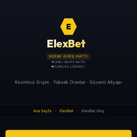
E
ElexBet
RESMI GIRIŞ HATTI
CANLI BAHIS AKTIF
CURACAO LISANSLI
Kesintisiz Erişim · Yüksek Oranlar · Güvenli Altyapı
Ana Sayfa
›
ElexBet
›
ElexBet Giriş