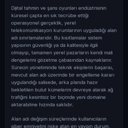
Dijital tahmin ve şans oyunları endüstrisinin
küresel çapta en sık tecrübe ettiği
operasyonel gerçeklik, yerel
telekomünikasyon kurumlarının uyguladığı alan
adı sınırlamalarıdır. Bu kısıtlamalar sistem
yapısının güvenliği ya da kalitesiyle ilgili
olmayıp, tamamen yerel pazarların kendi mali
dengelerini gözetme çabasından kaynaklanır.
Sürecin yönetiminde teknik ekiplerin başarısı,
mevcut alan adı üzerinde bir engelleme kararı
uygulandığı salisede, arka planda hazır
bekletilen bulut kümelerini devreye alarak ağ
trafiğini kesintisiz bir biçimde yeni domaine
aktarabilme hızında saklıdır.
Alan adı değişim süreçlerinde kullanıcıların
siber emniyetini riske atan en yaygın durum,