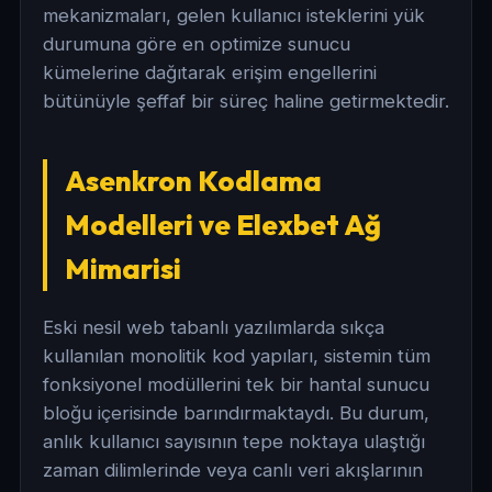
mekanizmaları, gelen kullanıcı isteklerini yük
durumuna göre en optimize sunucu
kümelerine dağıtarak erişim engellerini
bütünüyle şeffaf bir süreç haline getirmektedir.
Asenkron Kodlama
Modelleri ve Elexbet Ağ
Mimarisi
Eski nesil web tabanlı yazılımlarda sıkça
kullanılan monolitik kod yapıları, sistemin tüm
fonksiyonel modüllerini tek bir hantal sunucu
bloğu içerisinde barındırmaktaydı. Bu durum,
anlık kullanıcı sayısının tepe noktaya ulaştığı
zaman dilimlerinde veya canlı veri akışlarının