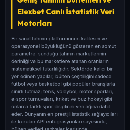
Elexbet Canlı İstatistik Veri
Motorları
Bir sanal tahmin platformunun kalitesini ve
operasyonel büyüklüğünü gösteren en somut
parametre, sunduğu tahmin marketlerinin
derinliği ve bu marketlere atanan oranların
matematiksel tutarlılığıdır. Sektörde kalıcı bir
yer edinen yapılar, bülten çeşitliliğini sadece
futbol veya basketbol gibi popüler branşlarla
sınırlı tutmaz; tenis, voleybol, motor sporları,
e-spor turnuvaları, kriket ve buz hokeyi gibi
onlarca farklı spor disiplinini veri ağına dahil
eder. Dünyanın en prestijli istatistik sağlayıcıları
ile kurulan API entegrasyonları sayesinde,
bülten verileri saniyeler içerisinde