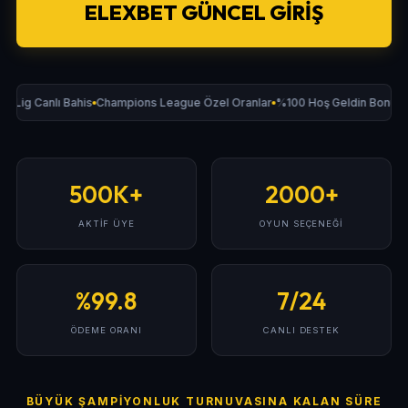
ELEXBET GÜNCEL GIRIŞ
 Lig Canlı Bahis
Champions League Özel Oranlar
%100 Hoş Geldin Bonusu
500K+
2000+
AKTIF ÜYE
OYUN SEÇENEĞI
%99.8
7/24
ÖDEME ORANI
CANLI DESTEK
BÜYÜK ŞAMPIYONLUK TURNUVASINA KALAN SÜRE