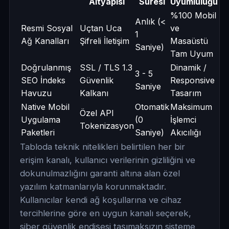
Altyapısı
Süresi
Uyumluluğu
%100 Mobil
Anlık (<
Resmi Sosyal
Uçtan Uca
ve
1
Ağ Kanalları
Şifreli İletişim
Masaüstü
Saniye)
Tam Uyum
Doğrulanmış
SSL / TLS 1.3
Dinamik /
3 - 5
SEO İndeks
Güvenlik
Responsive
Saniye
Havuzu
Kalkanı
Tasarım
Native Mobil
Otomatik
Maksimum
Özel API
Uygulama
(0
İşlemci
Tokenizasyon
Paketleri
Saniye)
Akıcılığı
Tabloda teknik nitelikleri belirtilen her bir
erişim kanalı, kullanıcı verilerinin gizliliğini ve
dokunulmazlığını garanti altına alan özel
yazılım katmanlarıyla korunmaktadır.
Kullanıcılar kendi ağ koşullarına ve cihaz
tercihlerine göre en uygun kanalı seçerek,
siber güvenlik endişesi taşımaksızın sisteme